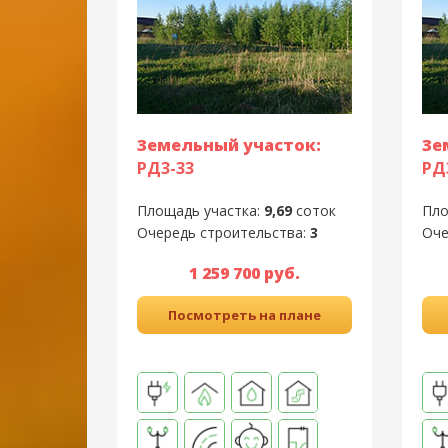
Земельный участок:
Зе
РД3-33
РД
Площадь участка:
9,69
соток
Пло
Очередь строительства:
3
Оче
1 259 700 руб.
Посмотреть на плане