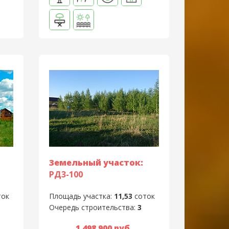
Земельный участок:
РД3-100
ток
Площадь участка:
11,53
соток
Очередь строительства:
3
1 498 900 руб.