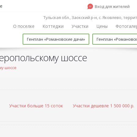
е
Вход для жителей
Тульская обл., Заокский р-н, с. Яковлево, терр
О поселке
Коттеджи
Участки
Цены
Фотогале
Генплан «Романовские дачи»
Генплан «Романовс
феропольскому шоссе
му шоссе
Участки больше 15 соток
Участки дешевле 1 500 000 р.