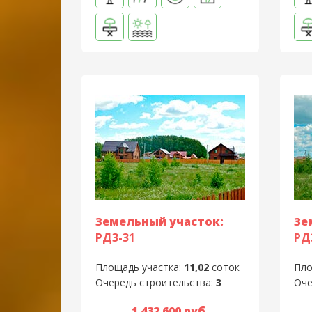
Земельный участок:
Зе
РД3-31
РД
Площадь участка:
11,02
соток
Пло
Очередь строительства:
3
Оче
1 432 600 руб.