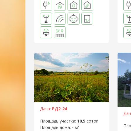
Дача:
РД2-24
Дач
Площадь участка:
10,5
соток
Пло
2
Площадь дома:
-
м