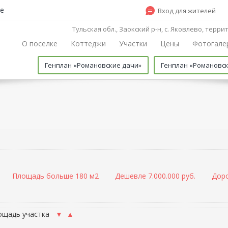
е
Вход для жителей
Тульская обл., Заокский р-н, с. Яковлево, терр
О поселке
Коттеджи
Участки
Цены
Фотогале
Генплан «Романовские дачи»
Генплан «Романовс
Площадь больше 180 м2
Дешевле 7.000.000 руб.
Доро
ощадь участка
▼
▲