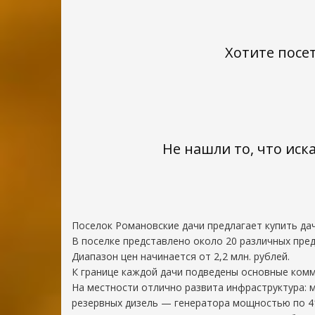
Хотите посе
ДНП
«Романовские
дачи»
Заокский
р-
Не нашли то, что иск
н,
с.
Яковлево,
территория
ДНП
Поселок Романовские дачи предлагает купить дач
«Романовские
В поселке представлено около 20 различных пр
дачи»
Диапазон цен начинается от 2,2 млн. рублей.
301002
К границе каждой дачи подведены основные комму
Россия,
На местности отлично развита инфраструктура: м
Тульская
резервных дизель — генератора мощностью по 410