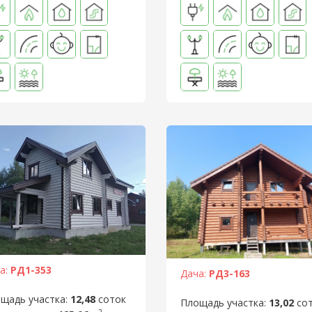
а:
РД1-353
Дача:
РД3-163
щадь участка:
12,48
соток
Площадь участка:
13,02
со