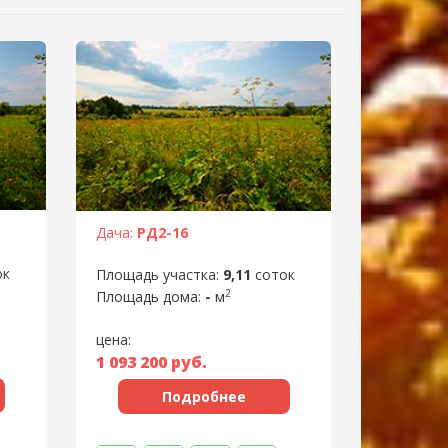
Дача:
РД2-16
ок
Площадь участка:
9,11
соток
2
Площадь дома:
-
м
цена:
1 093 200
руб.
Подробнее