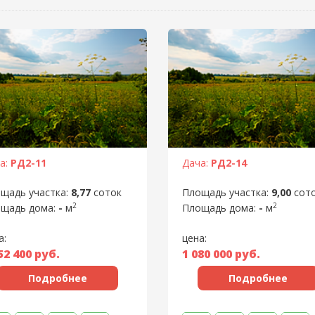
а:
РД2-11
Дача:
РД2-14
щадь участка:
8,77
соток
Площадь участка:
9,00
сот
2
2
щадь дома:
-
м
Площадь дома:
-
м
а:
цена:
52 400
руб.
1 080 000
руб.
Подробнее
Подробнее