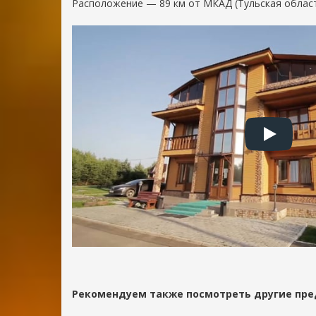
область
Расположение — 89 км от МКАД (Тульская област
+7
(495)
021-
18-
60
office@rdachi.ru
Рекомендуем также посмотреть другие пре