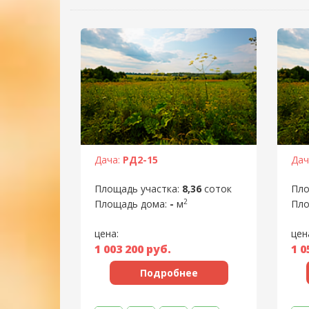
Дача:
РД2-15
Дач
Площадь участка:
8,36
соток
Пло
2
Площадь дома:
-
м
Пло
цена:
цен
1 003 200
руб.
1 0
Подробнее