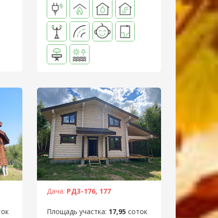
Дача:
РД3-176, 177
ток
Площадь участка:
17,95
соток