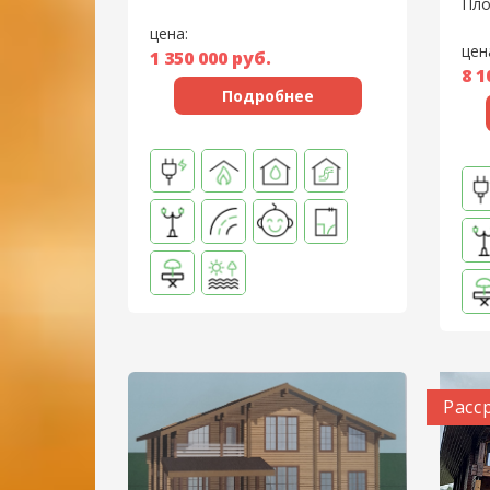
Пло
цена:
цен
1 350 000
руб.
8 1
Подробнее
Расс