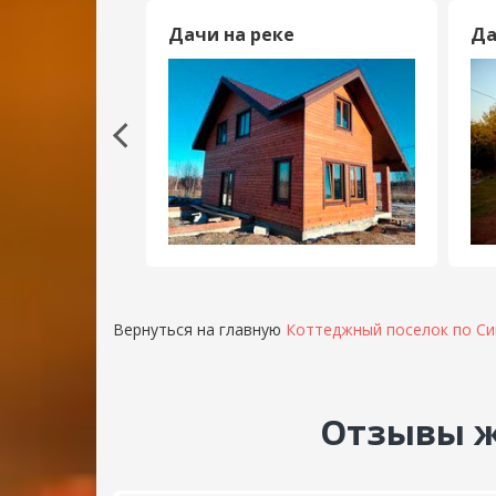
ж
Дачи на реке
Да
Вернуться на главную
Коттеджный поселок по С
Отзывы ж