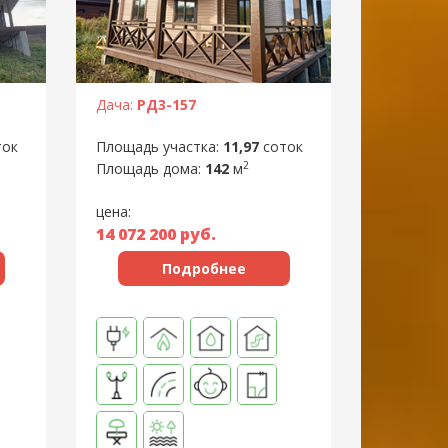
Дача:
РД3-157
Площадь участка:
11,97
соток
ток
2
Площадь дома:
142
м
цена:
14 072 200
руб.
Подробнее