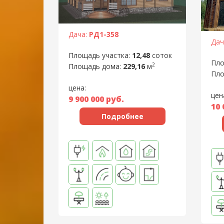
Дача:
РД1-358
Дач
Площадь участка:
12,48
соток
Пло
2
Площадь дома:
229,16
м
Пло
цена:
цен
9 900 000
руб.
10 
Подробнее