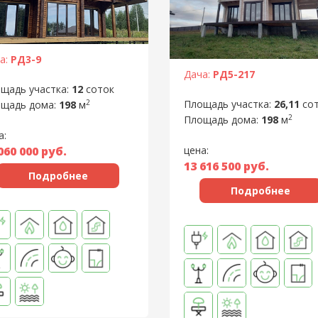
а:
РД3-9
Дача:
РД5-217
щадь участка:
12
соток
2
Площадь участка:
26,11
со
щадь дома:
198
м
2
Площадь дома:
198
м
а:
060 000
руб.
цена:
13 616 500
руб.
Подробнее
Подробнее