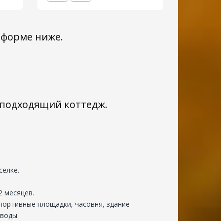
 форме ниже.
с подходящий коттедж.
селке.
2 месяцев.
портивные площадки, часовня, здание
 воды.