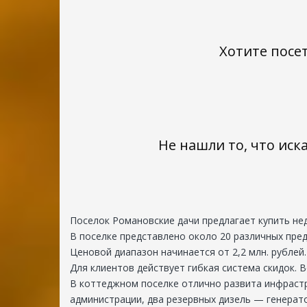
Хотите посе
ДНП
«Романовские
дачи»
Заокский
р-
Не нашли то, что иск
н,
с.
Яковлево,
территория
ДНП
Поселок Романовские дачи предлагает купить не
«Романовские
В поселке представлено около 20 различных пр
дачи»
Ценовой диапазон начинается от 2,2 млн. рублей.
301002
Для клиентов действует гибкая система скидок. 
Россия,
В коттеджном поселке отлично развита инфрастр
Тульская
администрации, два резервных дизель — генерато