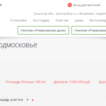
е
Вход для жителей
Тульская обл., Заокский р-н, с. Яковлево, терр
О поселке
Коттеджи
Участки
Цены
Фотогале
Генплан «Романовские дачи»
Генплан «Романовс
одмосковье
Площадь больше 180 м2
Дешевле 7.000.000 руб.
Доро
ощадь участка
▼
▲