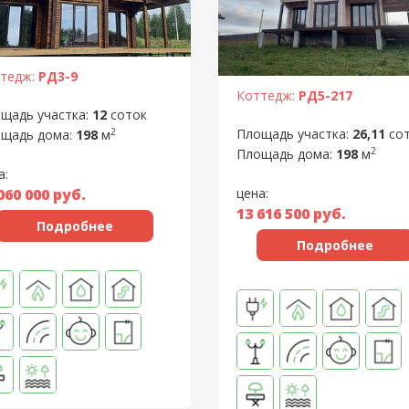
тедж:
РД3-9
Коттедж:
РД5-217
щадь участка:
12
соток
2
Площадь участка:
26,11
со
щадь дома:
198
м
2
Площадь дома:
198
м
а:
060 000
руб.
цена:
13 616 500
руб.
Подробнее
Подробнее