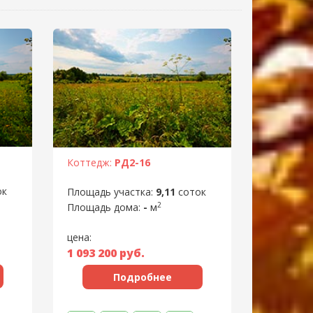
Коттедж:
РД2-16
ок
Площадь участка:
9,11
соток
2
Площадь дома:
-
м
цена:
1 093 200
руб.
Подробнее