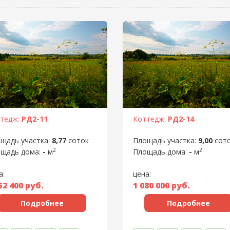
тедж:
РД2-11
Коттедж:
РД2-14
щадь участка:
8,77
соток
Площадь участка:
9,00
сот
2
2
щадь дома:
-
м
Площадь дома:
-
м
а:
цена:
52 400
руб.
1 080 000
руб.
Подробнее
Подробнее