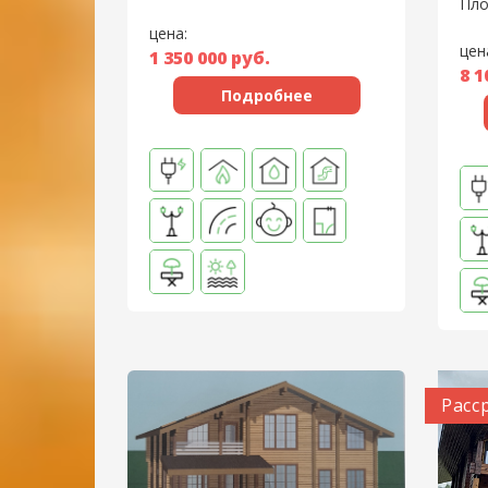
Пло
цена:
цен
1 350 000
руб.
8 1
Подробнее
Расс