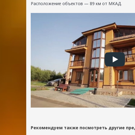
область
Расположение объектов — 89 км от МКАД.
+7
(495)
021-
18-
60
office@rdachi.ru
Рекомендуем также посмотреть другие пре