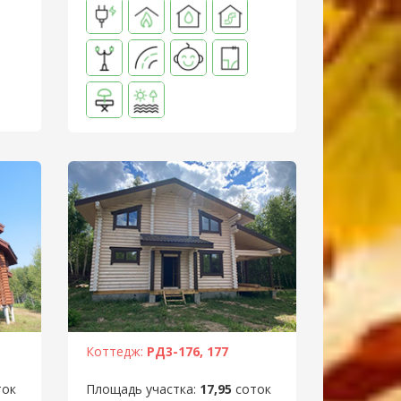
Коттедж:
РД3-176, 177
ток
Площадь участка:
17,95
соток