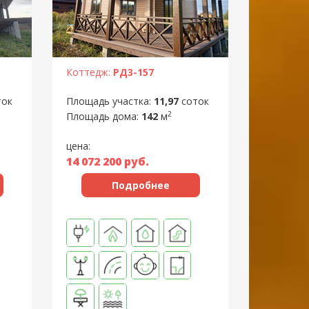
Коттедж:
РД3-157
Площадь участка:
11,97
соток
ток
2
Площадь дома:
142
м
цена:
14 072 200
руб.
Подробнее