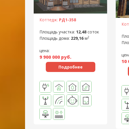
Коттедж:
РД1-358
Кот
Площадь участка:
12,48
соток
Пло
2
Площадь дома:
229,16
м
Пло
цена:
цен
9 900 000
руб.
10 
Подробнее