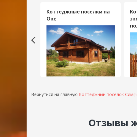
ки в
Коттеджные поселки на
Ко
асти
Оке
эк
по
Вернуться на главную
Коттеджный поселок Симф
Отзывы ж