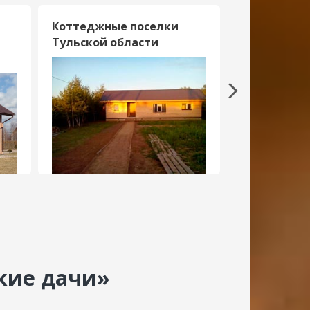
Коттеджные поселки
Дачные пос
Тульской области
Подмосков
кие дачи»