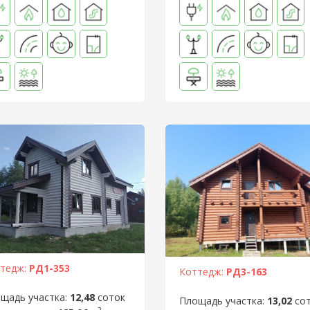
тедж:
РД1-353
Коттедж:
РД3-163
щадь участка:
12,48
соток
Площадь участка:
13,02
со