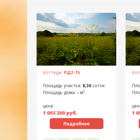
Коттедж:
РД2-15
Кот
Площадь участка:
8,36
соток
Пло
2
Площадь дома:
-
м
Пло
цена:
цен
1 003 200
руб.
1 0
Подробнее