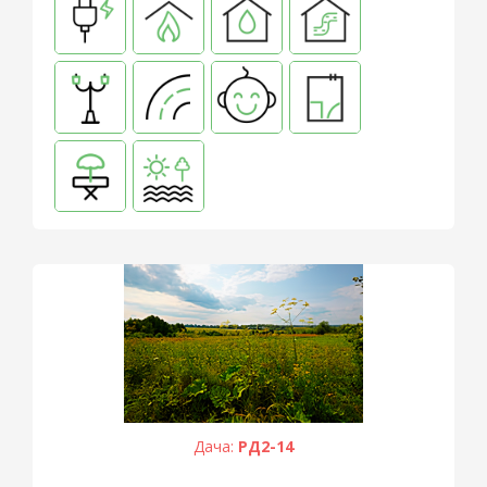
Дача:
РД2-14