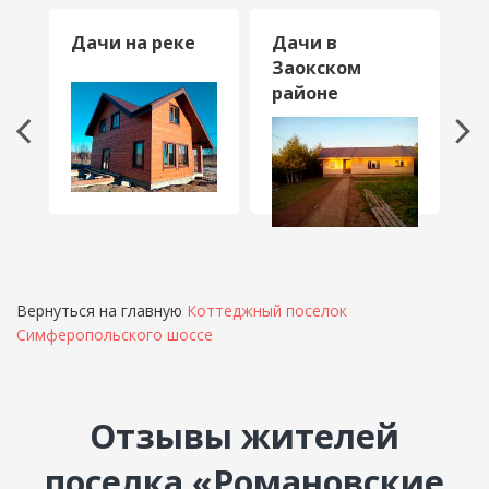
ж
Дачи на реке
Дачи в
Д
Заокском
П
районе
Вернуться на главную
Коттеджный поселок
Симферопольского шоссе
Отзывы жителей
поселка «Романовские