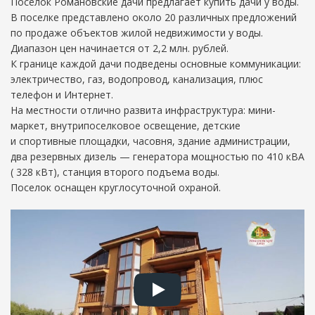
Поселок Романовские дачи предлагает купить дачи у воды.
021-
В поселке представлено около 20 различных предложений
18-
по продаже объектов жилой недвижимости у воды.
60
Диапазон цен начинается от 2,2 млн. рублей.
office@rdachi.ru
К границе каждой дачи подведены основные коммуникации:
электричество, газ, водопровод, канализация, плюс
телефон и Интернет.
На местности отлично развита инфраструктура: мини-
маркет, внутрипоселковое освещение, детские
и спортивные площадки, часовня, здание администрации,
два резервных дизель — генератора мощностью по 410 кВА
( 328 кВт), станция второго подъема воды.
Поселок оснащен круглосуточной охраной.