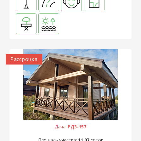
Рассрочка
Дача:
РД3-157
Площадь участка:
11,97
соток