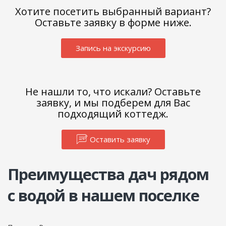
Хотите посетить выбранный вариант?
Оставьте заявку в форме ниже.
ДНП
«Романовские
Запись на экскурсию
дачи»
Заокский
р-
н,
Не нашли то, что искали? Оставьте
с.
заявку, и мы подберем для Вас
Яковлево,
подходящий коттедж.
территория
ДНП
Оставить заявку
«Романовские
дачи»
301002
Преимущества дач рядом
Россия,
с водой в нашем поселке
Тульская
область
+7
(495)