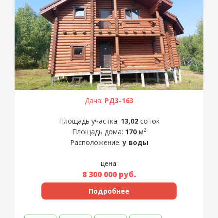
Дача:
РД3-163
Площадь участка:
13,02
соток
2
Площадь дома:
170
м
Расположение:
у воды
цена:
8 300 000
руб.
Подробнее