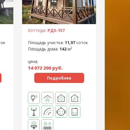
Коттедж:
РД3-157
Площадь участка:
11,97
соток
ток
2
Площадь дома:
142
м
цена:
14 072 200
руб.
Подробнее