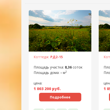
Коттедж:
РД2-15
Кот
Площадь участка:
8,36
соток
Пло
2
Площадь дома:
-
м
Пло
цена:
цен
1 003 200
руб.
1 0
Подробнее