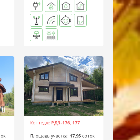
Коттедж:
РД3-176, 177
ток
Площадь участка:
17,95
соток