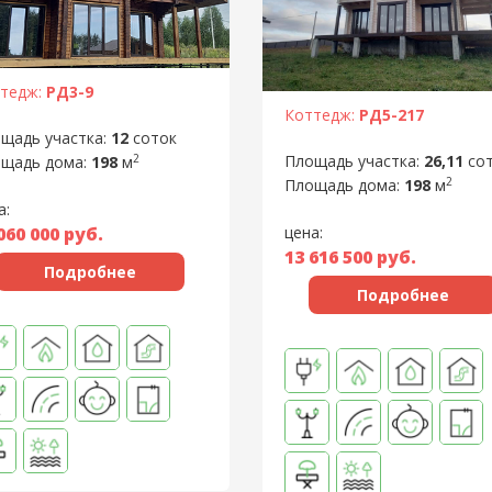
тедж:
РД3-9
Коттедж:
РД5-217
щадь участка:
12
соток
2
Площадь участка:
26,11
со
щадь дома:
198
м
2
Площадь дома:
198
м
а:
060 000
руб.
цена:
13 616 500
руб.
Подробнее
Подробнее