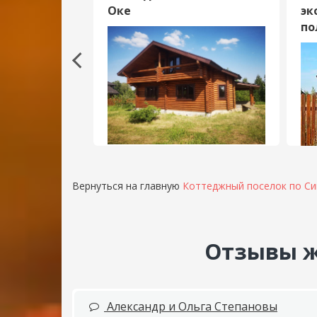
асти
Оке
эк
по
Вернуться на главную
Коттеджный поселок по С
Отзывы ж
Александр и Ольга Степановы