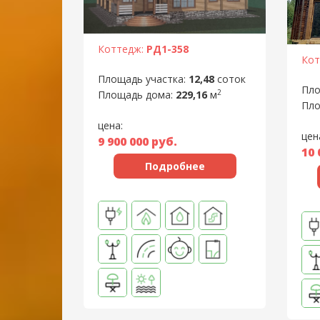
Коттедж:
РД1-358
Кот
Площадь участка:
12,48
соток
Пло
2
Площадь дома:
229,16
м
Пло
цена:
цен
9 900 000
руб.
10 
Подробнее