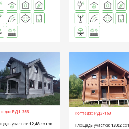
тедж:
РД1-353
Коттедж:
РД3-163
щадь участка:
12,48
соток
Площадь участка:
13,02
со