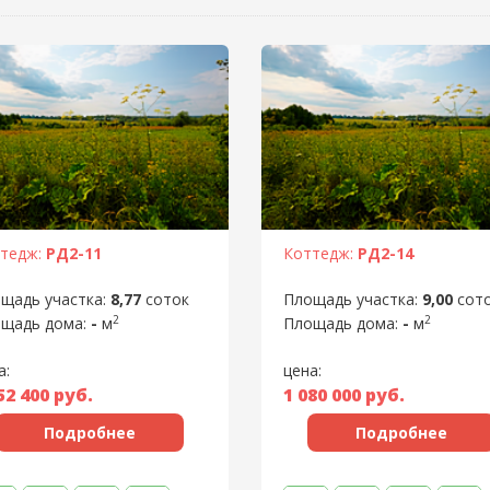
тедж:
РД2-11
Коттедж:
РД2-14
щадь участка:
8,77
соток
Площадь участка:
9,00
сот
2
2
щадь дома:
-
м
Площадь дома:
-
м
а:
цена:
52 400
руб.
1 080 000
руб.
Подробнее
Подробнее