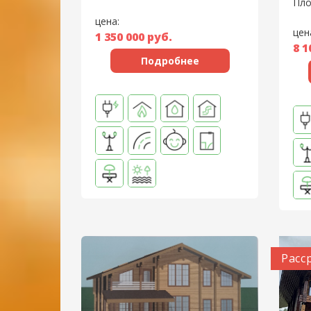
Пло
цена:
цен
1 350 000
руб.
8 1
Подробнее
Расс