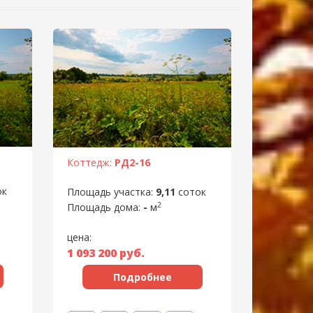
Коттедж:
РД2-16
ок
Площадь участка:
9,11
соток
2
Площадь дома:
-
м
цена:
1 093 200
руб.
Подробнее