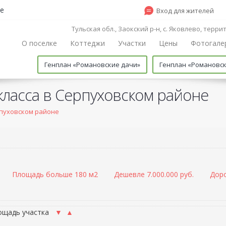
е
Вход для жителей
Тульская обл., Заокский р-н, с. Яковлево, терр
О поселке
Коттеджи
Участки
Цены
Фотогале
Генплан «Романовские дачи»
Генплан «Романовс
класса в Серпуховском районе
рпуховском районе
Площадь больше 180 м2
Дешевле 7.000.000 руб.
Доро
ощадь участка
▼
▲