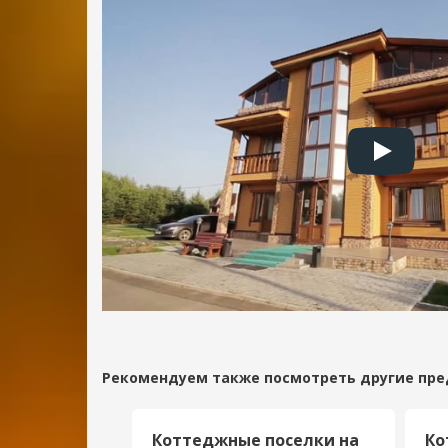
область
+7
(495)
021-
18-
60
office@rdachi.ru
Рекомендуем также посмотреть другие пре
ки в
Коттеджные поселки на
Ко