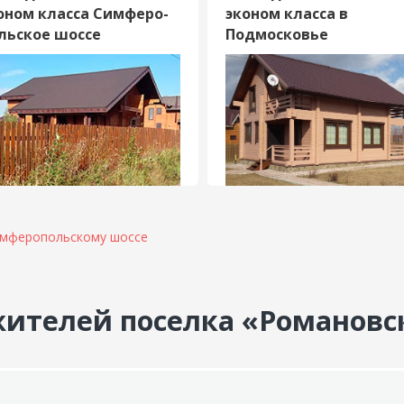
оном класса Симферо­
эконом класса в
льское шоссе
Подмосковье
имферопольскому шоссе
ителей поселка «Романовс