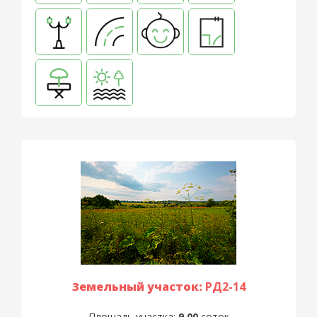
Земельный участок:
РД2-14
Площадь участка:
9,00
соток