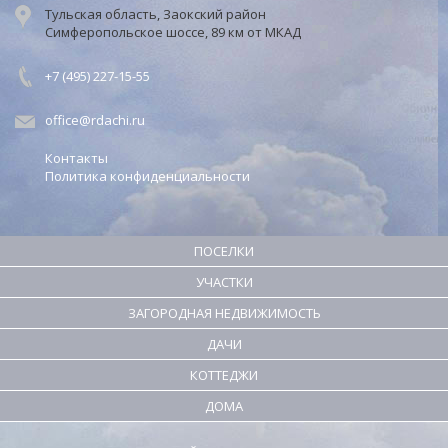
дачи»
Тульская область, Заокский район
Симферопольское шоссе, 89 км от МКАД
Заокский
р-
+7 (495) 227-15-55
н,
с.
office@rdachi.ru
Яковлево,
территория
Контакты
ДНП
Политика конфиденциальности
«Романовские
дачи»
301002
ПОСЕЛКИ
Россия,
УЧАСТКИ
Тульская
область
ЗАГОРОДНАЯ НЕДВИЖИМОСТЬ
+7
ДАЧИ
(495)
КОТТЕДЖИ
021-
18-
ДОМА
60