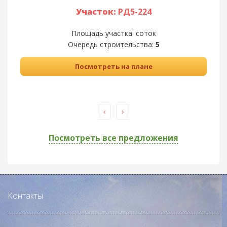
Участок:
РД5-224
Площадь участка:
соток
Очередь строительства:
5
Посмотреть на плане
Посмотреть все предложения
Контакты
ДНП
«Романовские