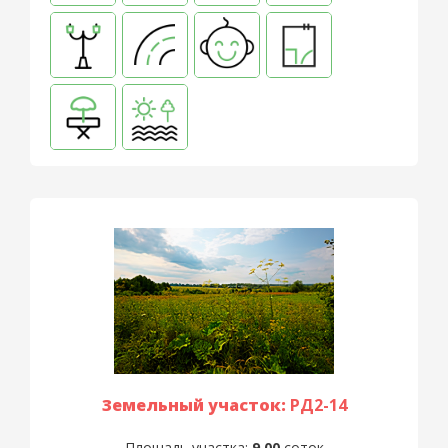
Земельный участок:
РД2-14
Площадь участка:
9,00
соток