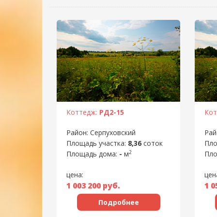
Коттедж:
РД2-15
Кот
Район: Серпуховский
Рай
Площадь участка:
8,36
соток
Пло
2
Площадь дома:
-
м
Пло
цена:
цен
1 003 200
руб.
1 0
Подробнее