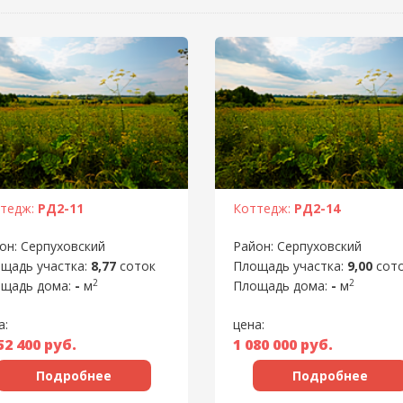
тедж:
РД2-11
Коттедж:
РД2-14
он: Серпуховский
Район: Серпуховский
щадь участка:
8,77
соток
Площадь участка:
9,00
сот
2
2
щадь дома:
-
м
Площадь дома:
-
м
а:
цена:
52 400
руб.
1 080 000
руб.
Подробнее
Подробнее