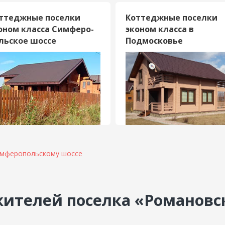
ттеджные поселки
Коттеджные поселки
оном класса Симферо­
эконом класса в
льское шоссе
Подмосковье
имферопольскому шоссе
ителей поселка «Романовс