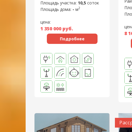
Рай
Площадь участка:
10,5
соток
Пло
2
Площадь дома:
-
м
Пло
цена:
цен
1 350 000
руб.
8 1
Подробнее
Расс