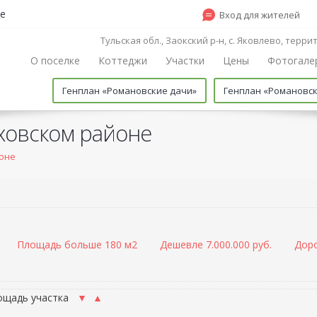
е
Вход для жителей
Тульская обл., Заокский р-н, с. Яковлево, терр
О поселке
Коттеджи
Участки
Цены
Фотогале
Генплан «Романовские дачи»
Генплан «Романовс
ховском районе
йоне
Площадь больше 180 м2
Дешевле 7.000.000 руб.
Доро
ощадь участка
▼
▲