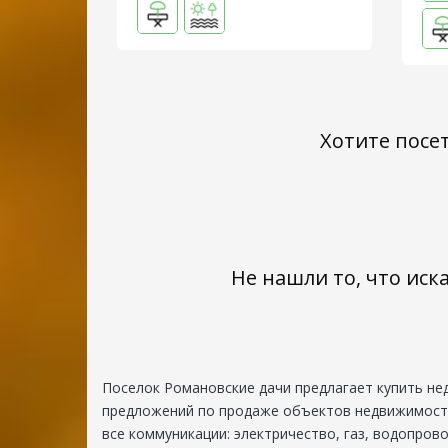
Хотите посе
ДНП
«Романовские
дачи»
Заокский
р-
Не нашли то, что иск
н,
с.
Яковлево,
территория
ДНП
Поселок Романовские дачи предлагает купить не
«Романовские
предложений по продаже объектов недвижимости 
дачи»
все коммуникации: электричество, газ, водопров