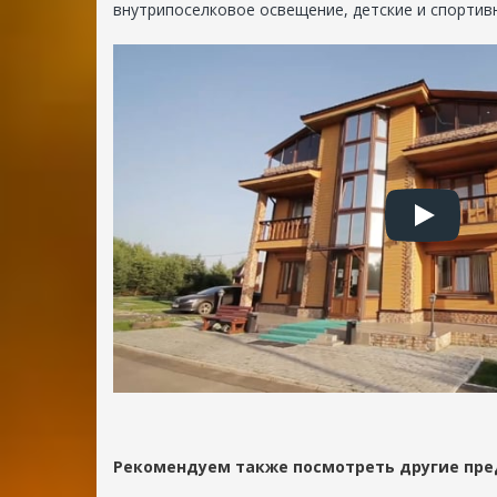
301002
внутрипоселковое освещение, детские и спортив
Россия,
Тульская
область
+7
(495)
021-
18-
60
office@rdachi.ru
Рекомендуем также посмотреть другие пре