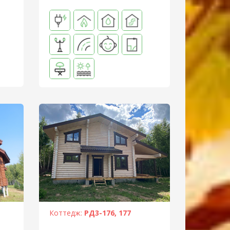
Коттедж:
РД3-176, 177