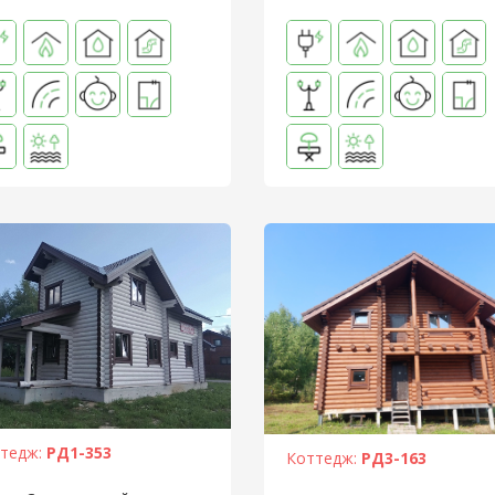
тедж:
РД1-353
Коттедж:
РД3-163