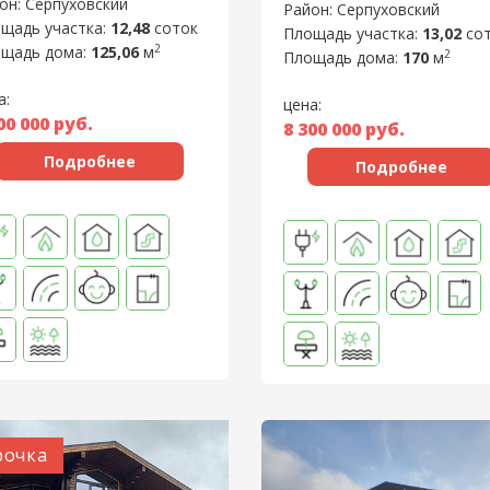
он: Серпуховский
Район: Серпуховский
щадь участка:
12,48
соток
Площадь участка:
13,02
со
2
щадь дома:
125,06
м
2
Площадь дома:
170
м
а:
цена:
00 000
руб.
8 300 000
руб.
Подробнее
Подробнее
рочка