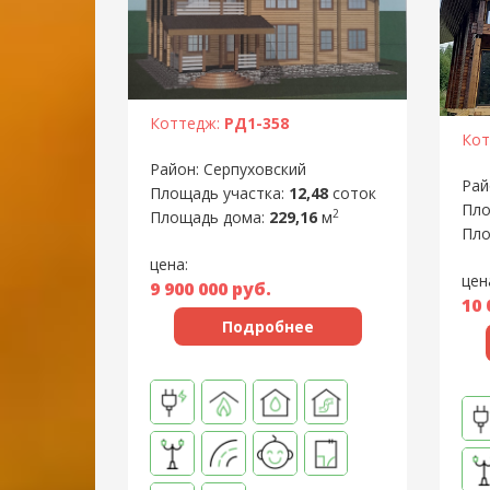
Коттедж:
РД1-358
Кот
Район: Серпуховский
Рай
Площадь участка:
12,48
соток
Пло
2
Площадь дома:
229,16
м
Пло
цена:
цен
9 900 000
руб.
10 
Подробнее