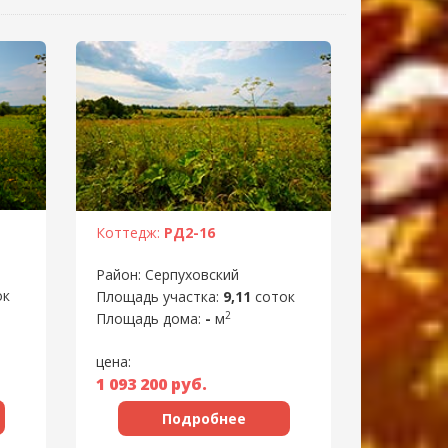
Коттедж:
РД2-16
Район: Серпуховский
ок
Площадь участка:
9,11
соток
2
Площадь дома:
-
м
цена:
1 093 200
руб.
Подробнее