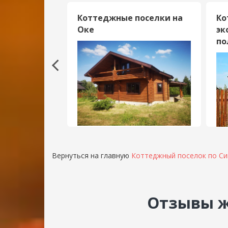
ки в
Коттеджные поселки на
Ко
асти
Оке
эк
по
Вернуться на главную
Коттеджный поселок по С
Отзывы ж