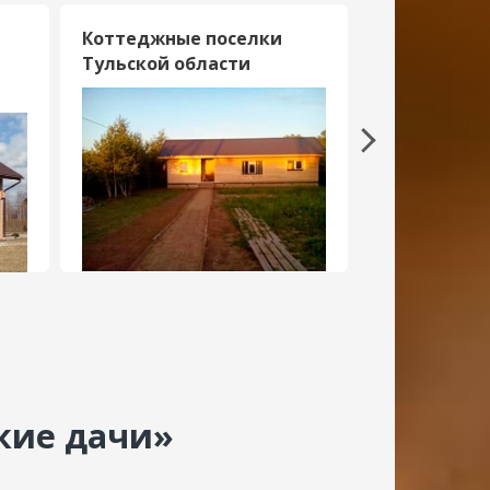
Коттеджные поселки
Дачные пос
Тульской области
Подмосков
кие дачи»