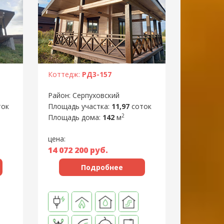
Коттедж:
РД3-157
Район: Серпуховский
Площадь участка:
11,97
соток
ток
2
Площадь дома:
142
м
цена:
14 072 200
руб.
Подробнее