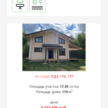
Коттедж:
РД3-176, 177
Площадь участка:
17,95
соток
2
Площадь дома:
170
м
цена:
8 333 500
руб.