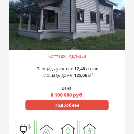
Коттедж:
РД1-353
Площадь участка:
12,48
соток
2
Площадь дома:
125,06
м
цена:
8 100 000
руб.
Подробнее