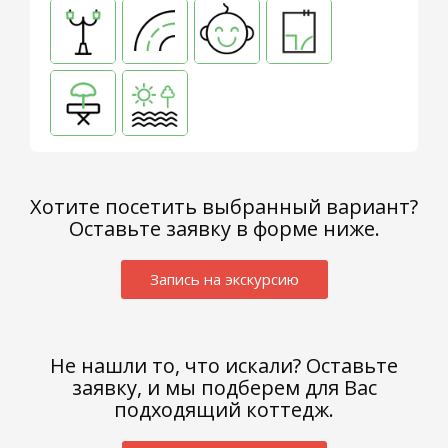
Хотите посетить выбранный вариант?
Оставьте заявку в форме ниже.
ДНП
«Романовские
Запись на экскурсию
дачи»
Заокский
р-
н,
Не нашли то, что искали? Оставьте
с.
заявку, и мы подберем для Вас
Яковлево,
подходящий коттедж.
территория
ДНП