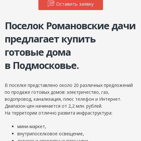
Оставить заявку
«Романовские
дачи»
301002
Поселок Романовские дачи
Россия,
предлагает купить
Тульская
область
готовые дома
+7
(495)
в Подмосковье.
021-
18-
60
В поселке представлено около 20 различных предложений
office@rdachi.ru
по продаже готовых домов: электричество, газ,
водопровод, канализация, плюс телефон и Интернет.
Диапазон цен начинается от 2,2 млн. рублей.
На территории отлично развита инфраструктура:
мини-маркет,
внутрипоселковое освещение,
детские и спортивные площадки,