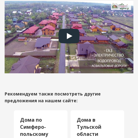
Рекомендуем также посмотреть другие
предложения на нашем сайте:
Дома по
Дома в
Д
Симферо­
Тульской
к
польскому
области