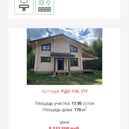
Коттедж:
РД3-176, 177
Площадь участка:
17,95
соток
2
Площадь дома:
170
м
цена:
8 333 500
руб.