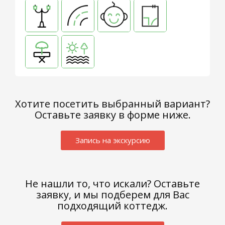
Хотите посетить выбранный вариант?
Оставьте заявку в форме ниже.
ДНП
«Романовские
Запись на экскурсию
дачи»
Заокский
р-
н,
Не нашли то, что искали? Оставьте
с.
заявку, и мы подберем для Вас
Яковлево,
подходящий коттедж.
территория
ДНП