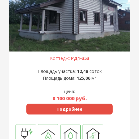
Коттедж:
РД1-353
Площадь участка:
12,48
соток
2
Площадь дома:
125,06
м
цена:
8 100 000
руб.
Подробнее