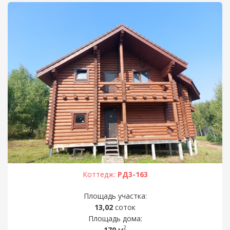
Коттедж:
РД3-163
Площадь участка:
13,02
соток
Площадь дома:
2
170
м