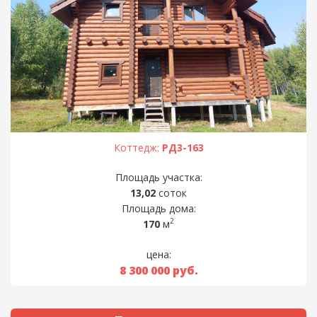
Коттедж:
РД3-163
Площадь участка:
13,02
соток
Площадь дома:
2
170
м
цена:
8 300 000
руб.